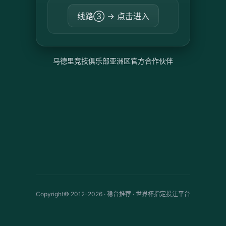
线路③ → 点击进入
马德里竞技俱乐部亚洲区官方合作伙伴
Copyright© 2012-2026 · 稳台推荐 · 世界杯指定投注平台